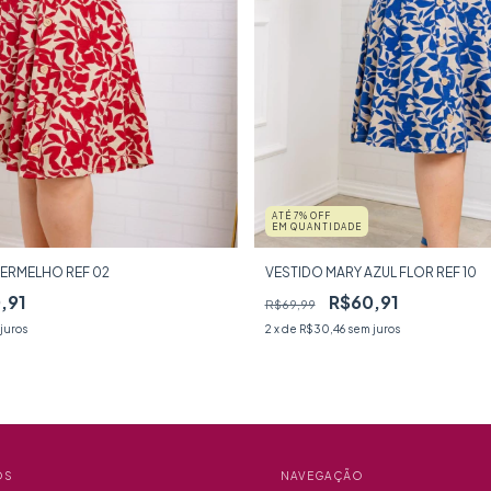
ATÉ 7% OFF
EM QUANTIDADE
VERMELHO REF 02
VESTIDO MARY AZUL FLOR REF 10
,91
R$60,91
R$69,99
juros
2
x de
R$30,46
sem juros
OS
NAVEGAÇÃO