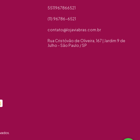
5511967866521
(11) 96786-6521
contato@lojaviabras.com.br
Rua Cristóvão de Oliveira, 167 | Jardim 9 de
Julho - São Paulo / SP
vados.