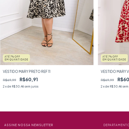
ATÉ 7% OFF
ATÉ 7% OFF
EM QUANTIDADE
EM QUANTIDADE
VESTIDO MARY PRETO REF 11
VESTIDO MARY 
R$60,91
R$60
R$69,99
R$69,99
2
x de
R$30,46
sem juros
2
x de
R$30,46
sem 
ASSINE NOSSA NEWSLETTER
DEPARTAMENT