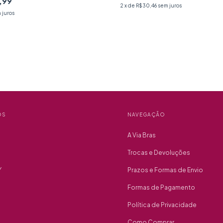
,99
2
x de
R$30,46
sem juros
 juros
OS
NAVEGAÇÃO
A Via Bras
Trocas e Devoluções
Y
Prazos e Formas de Envio
Formas de Pagamento
Política de Privacidade
Como Comprar