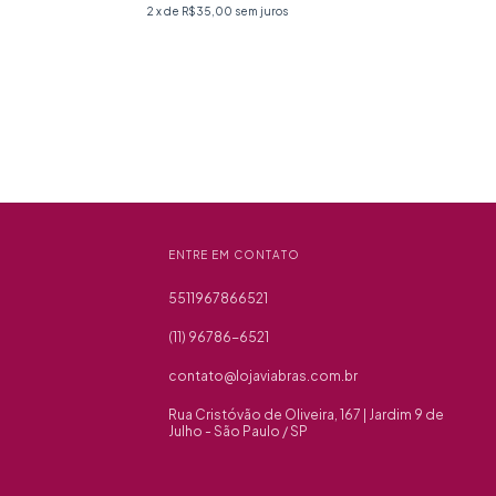
2
x de
R$35,00
sem juros
ENTRE EM CONTATO
5511967866521
(11) 96786-6521
contato@lojaviabras.com.br
Rua Cristóvão de Oliveira, 167 | Jardim 9 de
Julho - São Paulo / SP