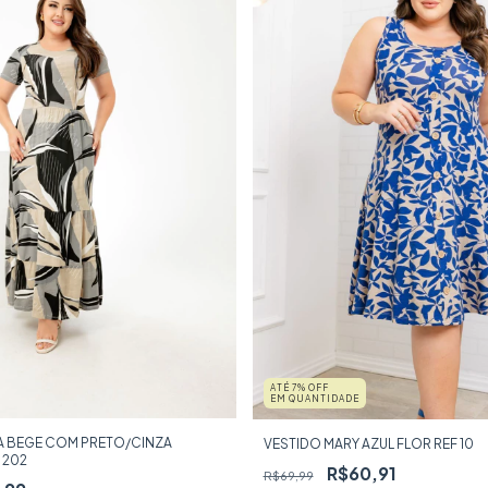
ATÉ 7% OFF
EM QUANTIDADE
NA BEGE COM PRETO/CINZA
VESTIDO MARY AZUL FLOR REF 10
 202
R$60,91
R$69,99