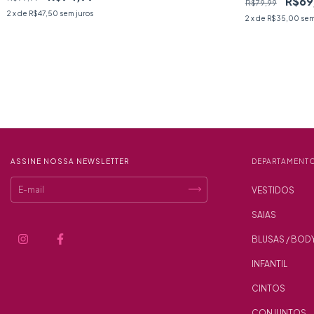
R$69
R$79,99
2
x de
R$47,50
sem juros
2
x de
R$35,00
sem
ASSINE NOSSA NEWSLETTER
DEPARTAMENT
VESTIDOS
SAIAS
BLUSAS / BOD
INFANTIL
CINTOS
CONJUNTOS