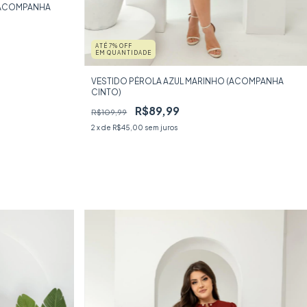
(ACOMPANHA
ATÉ 7% OFF
EM QUANTIDADE
VESTIDO PÉROLA AZUL MARINHO (ACOMPANHA
CINTO)
R$89,99
R$109,99
2
x de
R$45,00
sem juros