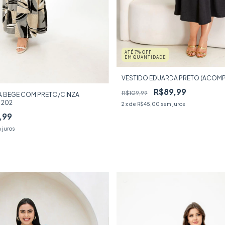
ATÉ 7% OFF
EM QUANTIDADE
VESTIDO EDUARDA PRETO (ACOMP
R$89,99
R$109,99
NA BEGE COM PRETO/CINZA
 202
2
x de
R$45,00
sem juros
,99
 juros