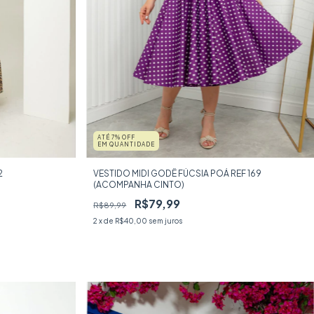
ATÉ 7% OFF
EM QUANTIDADE
2
VESTIDO MIDI GODÊ FÚCSIA POÁ REF 169
(ACOMPANHA CINTO)
R$79,99
R$89,99
2
x de
R$40,00
sem juros