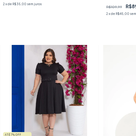
2
x de
R$35,00
sem juros
R$8
R$109,99
2
x de
R$45,00
sem
ATÉ 7% OFF