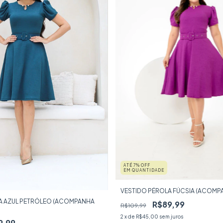
ATÉ 7% OFF
EM QUANTIDADE
VESTIDO PÉROLA FÚCSIA (ACOMP
A AZUL PETRÓLEO (ACOMPANHA
R$89,99
R$109,99
2
x de
R$45,00
sem juros
9,99