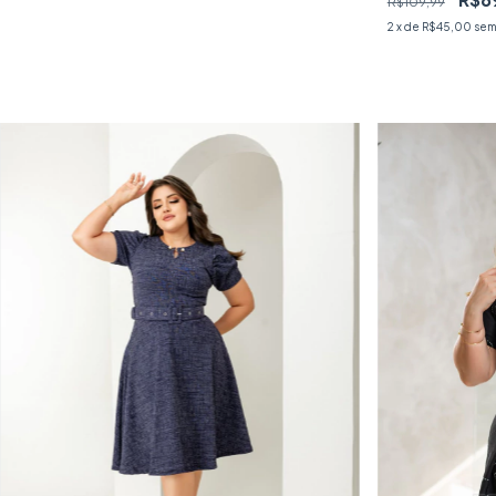
R$109,99
2
x de
R$45,00
sem