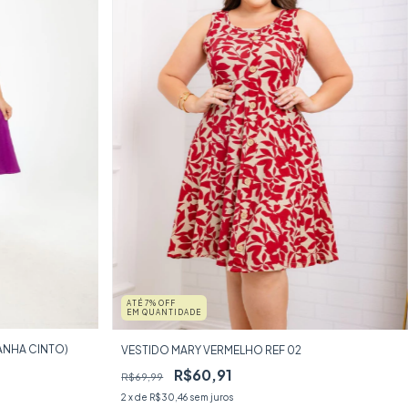
ATÉ 7% OFF
EM QUANTIDADE
ANHA CINTO)
VESTIDO MARY VERMELHO REF 02
R$60,91
R$69,99
2
x de
R$30,46
sem juros