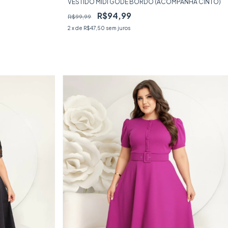
VESTIDO MIDI GODÊ BORDO (ACOMPANHA CINTO)
R$94,99
R$99,99
2
x de
R$47,50
sem juros