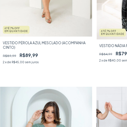
ATÉ 7% OFF
ATÉ 7% OFF
EM QUANTIDADE
EM QUANTIDADE
VESTIDO PÉROLA AZUL MESCLADO (ACOMPANHA
VESTIDO NÁDIA
CINTO)
R$79
R$84,99
R$89,99
R$89,99
2
x de
R$40,00
sem
2
x de
R$45,00
sem juros