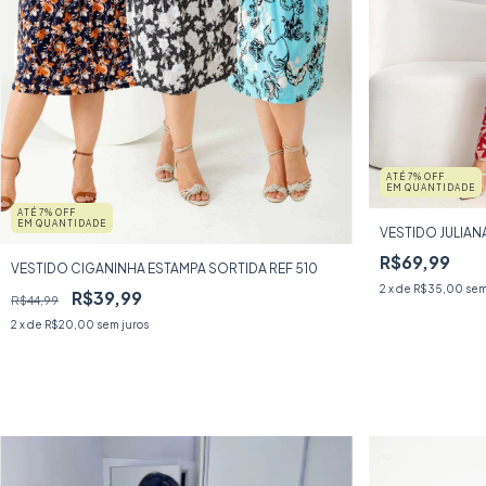
ATÉ 7% OFF
EM QUANTIDADE
ATÉ 7% OFF
EM QUANTIDADE
VESTIDO JULIAN
R$69,99
VESTIDO CIGANINHA ESTAMPA SORTIDA REF 510
2
x de
R$35,00
sem
R$39,99
R$44,99
2
x de
R$20,00
sem juros