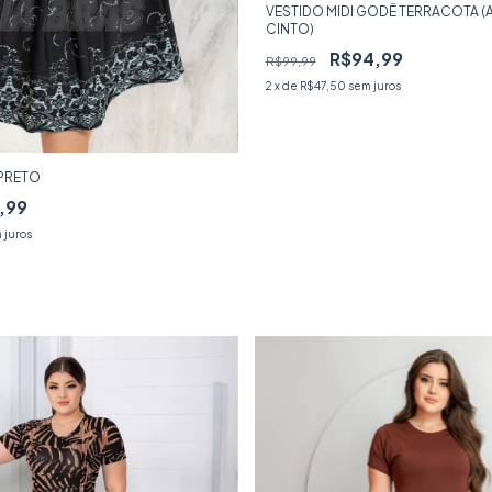
VESTIDO MIDI GODÊ TERRACOTA 
CINTO)
R$94,99
R$99,99
2
x de
R$47,50
sem juros
 PRETO
,99
 juros