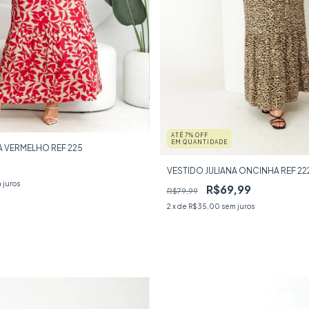
ATÉ 7% OFF
EM QUANTIDADE
A VERMELHO REF 225
VESTIDO JULIANA ONCINHA REF 22
 juros
R$69,99
R$79,99
2
x de
R$35,00
sem juros