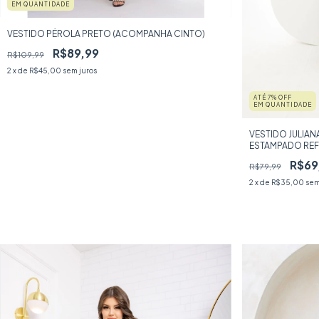
EM QUANTIDADE
VESTIDO PÉROLA PRETO (ACOMPANHA CINTO)
R$89,99
R$109,99
2
x de
R$45,00
sem juros
ATÉ 7% OFF
EM QUANTIDADE
VESTIDO JULIA
ESTAMPADO REF
R$69
R$79,99
2
x de
R$35,00
sem