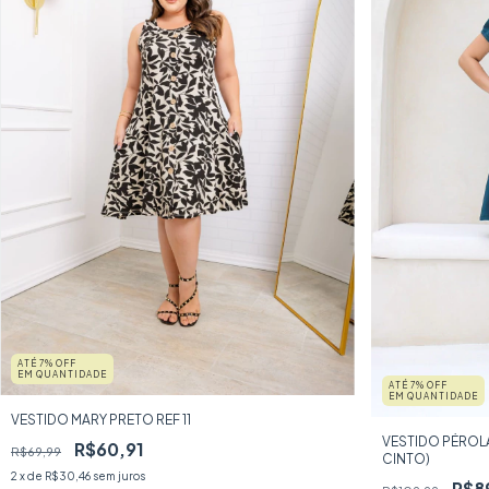
ATÉ 7% OFF
EM QUANTIDADE
ATÉ 7% OFF
EM QUANTIDADE
VESTIDO MARY PRETO REF 11
VESTIDO PÉROL
R$60,91
R$69,99
CINTO)
2
x de
R$30,46
sem juros
R$8